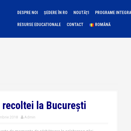
DESPRE NOI
ȘEDERE ÎN RO
NOUTĂȚI
PROGRAME INTEGR
RESURSE EDUCATIONALE
CONTACT
ROMÂNĂ
 recoltei la București
mbrie 2018
Admin