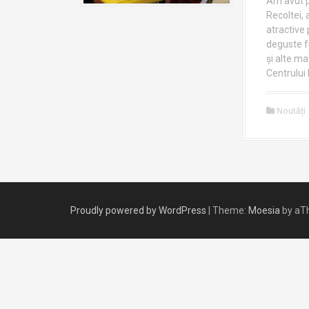
Am avut p
Recoltei, 
atractive 
deguste fr
și alte ma
Centrului 
Noutăți
Proudly powered by WordPress
|
Theme:
Moesia
by aT