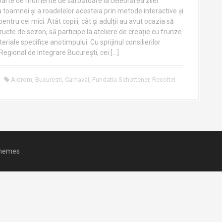
arte de momente de sărbătoare la celebrarea zilei
a toamnei și a roadelelor acesteia prin metode interactive și
pentru cei mici. Atât copiii, cât și adulții au avut ocazia să
ucte de sezon, să participe la ateliere de creație cu frunze
teriale specifice anotimpului. Cu sprijinul consilierilor
Regional de Integrare București, cei […]
Aidrom
,
Bucuresti
,
Carnaval
,
Fundatia Schottener
,
Recoltei
hemes